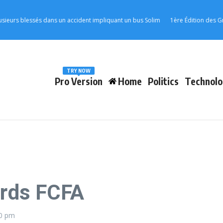
s blessés dans un accident impliquant un bus Solim
1ère Édition des Grande
TRY NOW
Pro Version
Home
Politics
Technolo
ards FCFA
00 pm