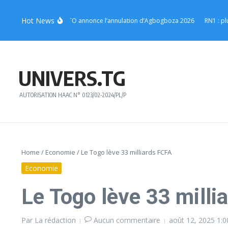
Aller au contenu
Hot News
otsè : l’Union EWETO annonce l’annulation d’Agbogboza 2026
RN1 : plusieur
UNIVERS.TG
AUTORISATION HAAC N° 0123/02-2024/PL/P
Home
/
Economie
/
Le Togo lève 33 milliards FCFA
Economie
Le Togo lève 33 milli
Par
La rédaction
Aucun commentaire
août 12, 2025
1: