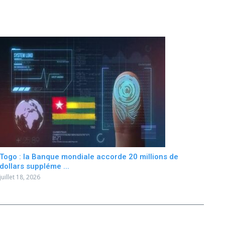
Togo : la Banque mondiale accorde 20 millions de
dollars suppléme ...
juillet 18, 2026