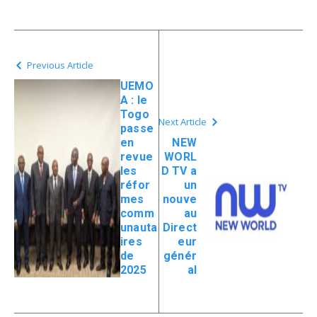
Previous Article
UEMO
A : le
Togo
Next Article
passe
en
NEW
revue
WORL
les
D TV a
réfor
un
mes
nouve
comm
au
unauta
Direct
ires
eur
de
génér
2025
al