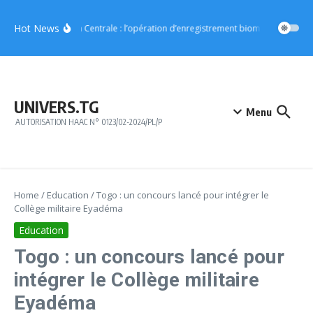
Aller au contenu
Hot News
Région Centrale : l’opération d’enregistrement biométrique démar
UNIVERS.TG
Menu
AUTORISATION HAAC N° 0123/02-2024/PL/P
Home
/
Education
/
Togo : un concours lancé pour intégrer le
Collège militaire Eyadéma
Education
Togo : un concours lancé pour
intégrer le Collège militaire
Eyadéma