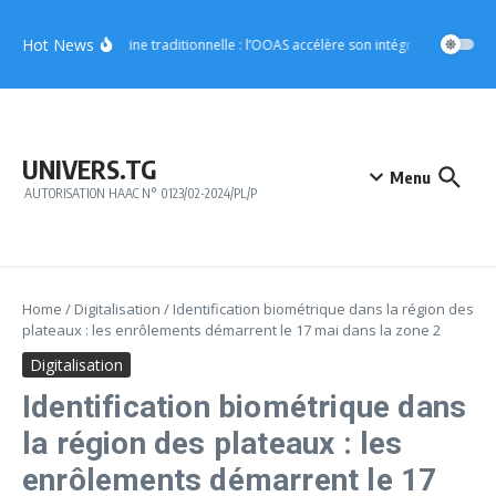
Aller au contenu
Hot News
Médecine traditionnelle : l’OOAS accélère son intégration dans le
UNIVERS.TG
Menu
AUTORISATION HAAC N° 0123/02-2024/PL/P
Home
/
Digitalisation
/
Identification biométrique dans la région des
plateaux : les enrôlements démarrent le 17 mai dans la zone 2
Digitalisation
Identification biométrique dans
la région des plateaux : les
enrôlements démarrent le 17