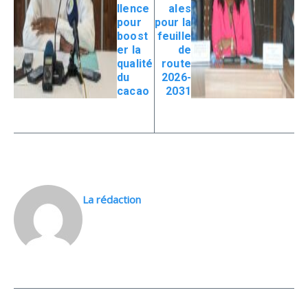
llence
ales
pour
pour la
boost
feuille
er la
de
qualité
route
du
2026-
cacao
2031
La rédaction