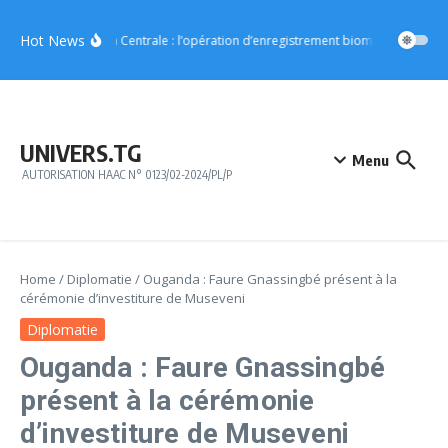
Aller au contenu
Hot News
Région Centrale : l’opération d’enregistrement biométrique démar
UNIVERS.TG
Menu
AUTORISATION HAAC N° 0123/02-2024/PL/P
Home
/
Diplomatie
/
Ouganda : Faure Gnassingbé présent à la
cérémonie d’investiture de Museveni
Diplomatie
Ouganda : Faure Gnassingbé
présent à la cérémonie
d’investiture de Museveni