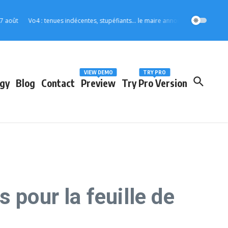
Vo4 : tenues indécentes, stupéfiants… le maire annonce des mesures strictes pou
VIEW DEMO
TRY PRO
gy
Blog
Contact
Preview
Try Pro Version
 pour la feuille de