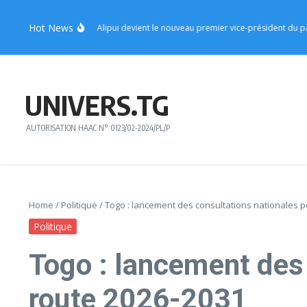
Aller au contenu
Hot News
le ministre Sèna Alipui devient le nouveau premier vice-président du parti
Rég
UNIVERS.TG
AUTORISATION HAAC N° 0123/02-2024/PL/P
Home
/
Politique
/
Togo : lancement des consultations nationales po
Politique
Togo : lancement des 
route 2026-2031