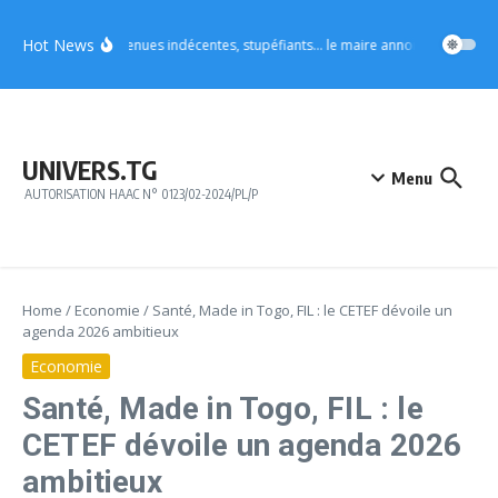
Aller au contenu
Hot News
Vo4 : tenues indécentes, stupéfiants… le maire annonce des mesures
UNIVERS.TG
Menu
AUTORISATION HAAC N° 0123/02-2024/PL/P
Home
/
Economie
/
Santé, Made in Togo, FIL : le CETEF dévoile un
agenda 2026 ambitieux
Economie
Santé, Made in Togo, FIL : le
CETEF dévoile un agenda 2026
ambitieux