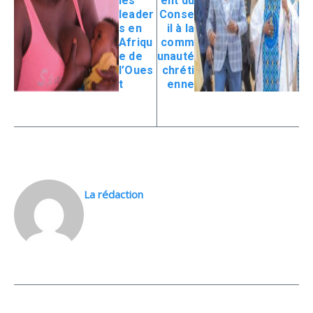
les
ent du
leader
Conse
s en
il à la
Afriqu
comm
e de
unauté
l’Oues
chréti
t
enne
La rédaction