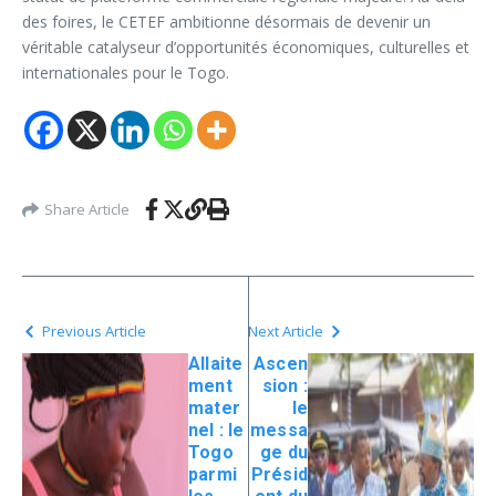
des foires, le CETEF ambitionne désormais de devenir un
véritable catalyseur d’opportunités économiques, culturelles et
internationales pour le Togo.
Share Article
Previous Article
Next Article
Allaite
Ascen
ment
sion :
mater
le
nel : le
messa
Togo
ge du
parmi
Présid