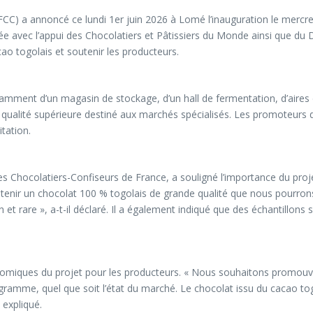
CC) a annoncé ce lundi 1er juin 2026 à Lomé l’inauguration le mercre
ée avec l’appui des Chocolatiers et Pâtissiers du Monde ainsi que du 
ao togolais et soutenir les producteurs.
tamment d’un magasin de stockage, d’un hall de fermentation, d’aires d
de qualité supérieure destiné aux marchés spécialisés. Les promoteurs
tation.
s Chocolatiers-Confiseurs de France, a souligné l’importance du projet.
nir un chocolat 100 % togolais de grande qualité que nous pourrons 
n et rare », a-t-il déclaré. Il a également indiqué que des échantillon
onomiques du projet pour les producteurs. « Nous souhaitons promouv
gramme, quel que soit l’état du marché. Le chocolat issu du cacao tog
 expliqué.