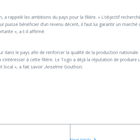
a rappelé les ambitions du pays pour la filière. « L’objectif recherc
 puisse bénéficier d’un revenu décent, il faut lui garantir un marché 
tante », a-t-il affirmé.
jour dans le pays afin de renforcer la qualité de la production national
 s’intéresser à cette filière. Le Togo a déjà la réputation de produir
et local », a fait savoir ,Anselme Gouthon.
Next Article