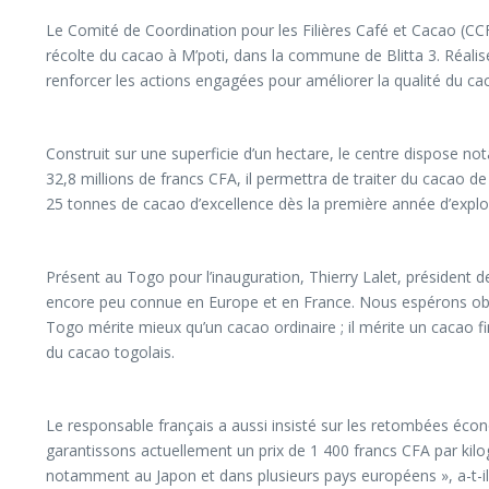
Le Comité de Coordination pour les Filières Café et Cacao (CCF
récolte du cacao à M’poti, dans la commune de Blitta 3. Réalis
renforcer les actions engagées pour améliorer la qualité du cac
Construit sur une superficie d’un hectare, le centre dispose no
32,8 millions de francs CFA, il permettra de traiter du cacao 
25 tonnes de cacao d’excellence dès la première année d’exploi
Présent au Togo pour l’inauguration, Thierry Lalet, président de
encore peu connue en Europe et en France. Nous espérons obte
Togo mérite mieux qu’un cacao ordinaire ; il mérite un cacao fi
du cacao togolais.
Le responsable français a aussi insisté sur les retombées éc
garantissons actuellement un prix de 1 400 francs CFA par kilo
notamment au Japon et dans plusieurs pays européens », a-t-il