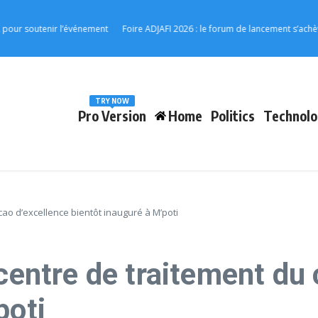
outenir l’événement
Foire ADJAFI 2026 : le forum de lancement s’achève à Kp
TRY NOW
Pro Version
Home
Politics
Technolo
cao d’excellence bientôt inauguré à M’poti
 centre de traitement du
poti