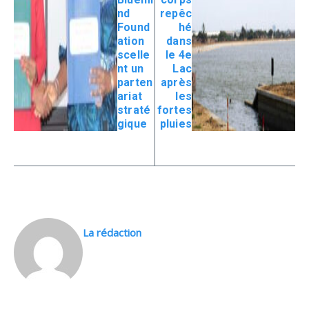
nd
repêc
Found
hé
ation
dans
scelle
le 4e
nt un
Lac
parten
après
ariat
les
straté
fortes
gique
pluies
La rédaction