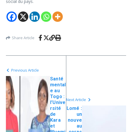
social du pays.
Share Article
Previous Article
Santé
mental
e au
Togo :
Next Article
l’Unive
rsité
Lomé :
de
un
Kara
nouve
et
au
Bluemi
corps