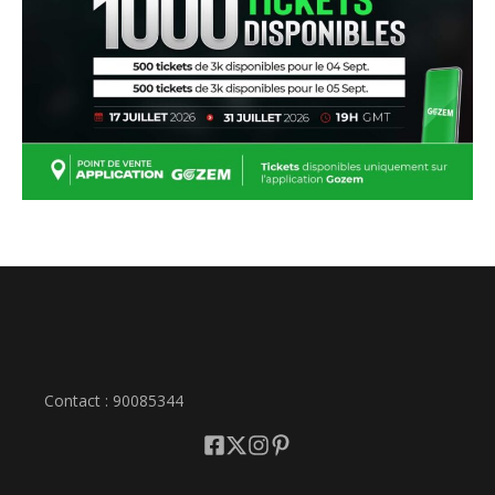
Contact : 90085344