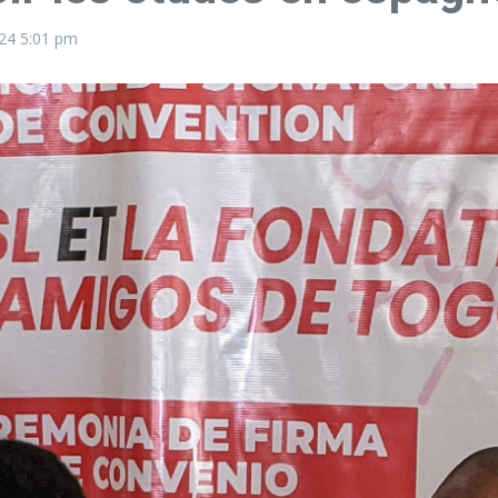
024
5:01 pm