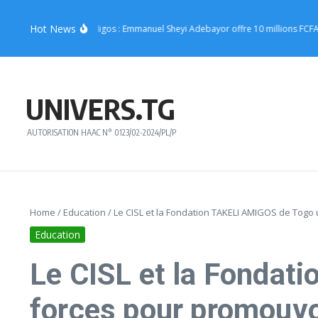
Aller au contenu
Hot News
 Joachin Migos : Emmanuel Sheyi Adebayor offre 10 millions FCFA pour soutenir
UNIVERS.TG
AUTORISATION HAAC N° 0123/02-2024/PL/P
Home
/
Education
/
Le CISL et la Fondation TAKELI AMIGOS de Togo
Education
Le CISL et la Fondat
forces pour promouvo