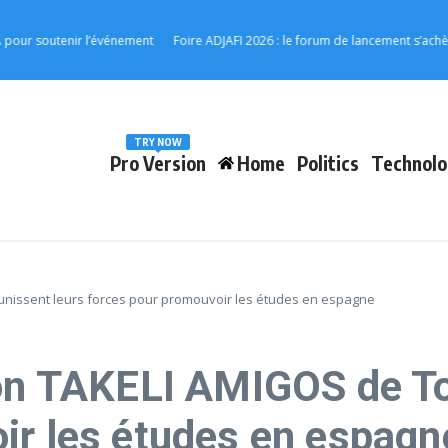
 l’événement
Foire ADJAFI 2026 : le forum de lancement s’achève à Kpalimé 
TRY NOW
Pro Version
Home
Politics
Technolo
 unissent leurs forces pour promouvoir les études en espagne
ion TAKELI AMIGOS de To
ir les études en espagn