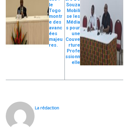
le
Souza
Togo
Mobili
montr
se les
e des
Média
avanc
s pour
ées
une
majeu
Couve
res.
rture
Profe
ssionn
elle
La rédaction