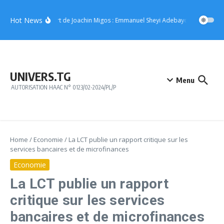
Aller au contenu
Hot News
Concert de Joachin Migos : Emmanuel Sheyi Adebayor offre 10 mill
UNIVERS.TG
Menu
AUTORISATION HAAC N° 0123/02-2024/PL/P
Home
/
Economie
/
La LCT publie un rapport critique sur les
services bancaires et de microfinances
Economie
La LCT publie un rapport
critique sur les services
bancaires et de microfinances