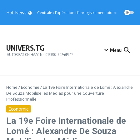
Aller au contenu
Hot News
Région Centrale : l’opération d’enregistrement biométrique démarr
UNIVERS.TG
Menu
AUTORISATION HAAC N° 0123/02-2024/PL/P
Home
/
Economie
/
La 19e Foire Internationale de Lomé : Alexandre
De Souza Mobilise les Médias pour une Couverture
Professionnelle
Economie
La 19e Foire Internationale de
Lomé : Alexandre De Souza