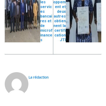
les
oppem
servic
ent et
es
deux
bancai
autres
res et
obtien
de
nent la
microf
certifi
inance
cation
s
JTI
La rédaction