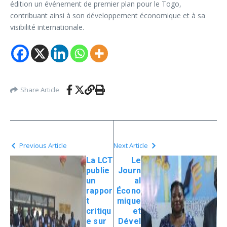
édition un événement de premier plan pour le Togo,
contribuant ainsi à son développement économique et à sa
visibilité internationale.
Share Article
Previous Article
Next Article
La LCT
Le
publie
Journ
un
al
rappor
Écono
t
mique
critiqu
et
e sur
Dével