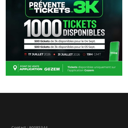
Contact : 90085344