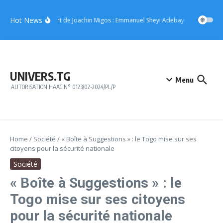
Aller au contenu
Hot News
Concert de Joachin Migos : Emmanuel Sheyi Adebayor offre 10 mil
UNIVERS.TG
Menu
AUTORISATION HAAC N° 0123/02-2024/PL/P
Home
/
Société
/
« Boîte à Suggestions » : le Togo mise sur ses
citoyens pour la sécurité nationale
Société
« Boîte à Suggestions » : le
Togo mise sur ses citoyens
pour la sécurité nationale