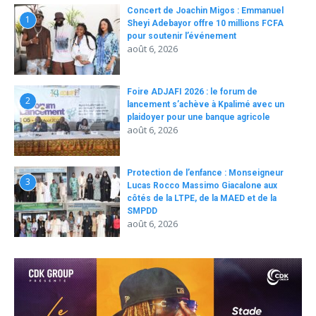
Concert de Joachin Migos : Emmanuel
1
Sheyi Adebayor offre 10 millions FCFA
pour soutenir l’événement
août 6, 2026
Foire ADJAFI 2026 : le forum de
2
lancement s’achève à Kpalimé avec un
plaidoyer pour une banque agricole
août 6, 2026
Protection de l’enfance : Monseigneur
3
Lucas Rocco Massimo Giacalone aux
côtés de la LTPE, de la MAED et de la
SMPDD
août 6, 2026