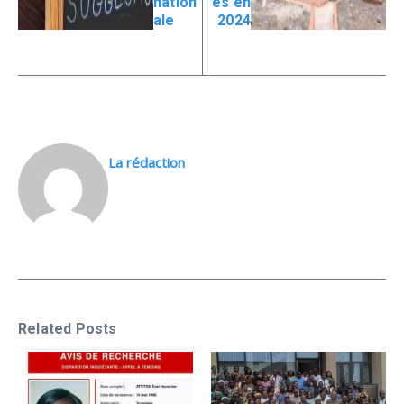
nation
és en
ale
2024
La rédaction
Related Posts