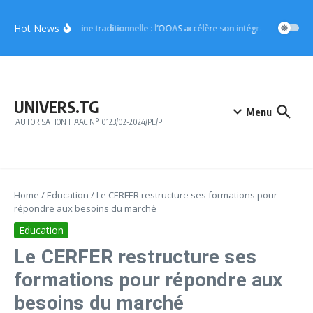
Aller au contenu
Hot News
Médecine traditionnelle : l’OOAS accélère son intégration dans le
UNIVERS.TG
Menu
AUTORISATION HAAC N° 0123/02-2024/PL/P
Home
/
Education
/
Le CERFER restructure ses formations pour
répondre aux besoins du marché
Education
Le CERFER restructure ses
formations pour répondre aux
besoins du marché