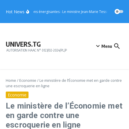
Aller au contenu
Hot News
Boissons énergisantes : Le ministre Jean-Marie Tessi adresse un m
UNIVERS.TG
Menu
AUTORISATION HAAC N° 0123/02-2024/PL/P
Home
/
Economie
/
Le ministère de l’Économie met en garde contre
une escroquerie en ligne
Economie
Le ministère de l’Économie met
en garde contre une
escroquerie en ligne