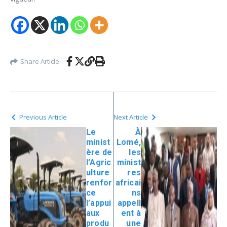
Share Article
Previous Article
Next Article
Le
À
minist
Lomé,
ère de
les
l’Agric
minist
ulture
res
renfor
africai
ce
ns
l’appui
appell
aux
ent à
produ
une