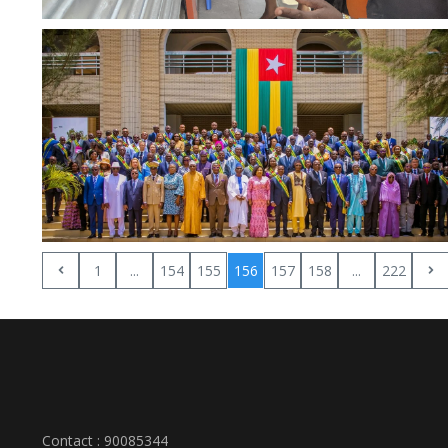
1
...
154
155
156
157
158
...
222
Contact : 90085344