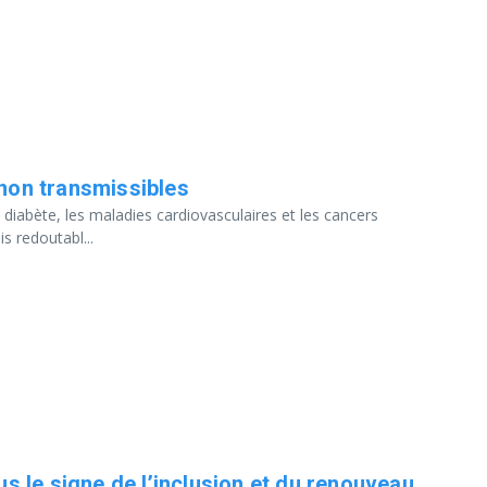
 non transmissibles
 diabète, les maladies cardiovasculaires et les cancers
s redoutabl...
us le signe de l’inclusion et du renouveau