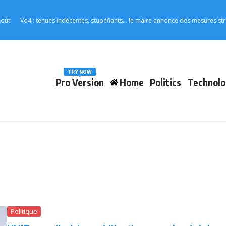
Vo4 : tenues indécentes, stupéfiants… le maire annonce des mesures strictes pou
TRY NOW
Pro Version
Home
Politics
Technolo
Politique