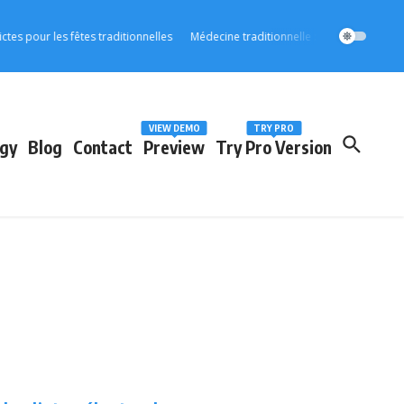
r les fêtes traditionnelles
Médecine traditionnelle : l’OOAS accélère son int
VIEW DEMO
TRY PRO
gy
Blog
Contact
Preview
Try Pro Version