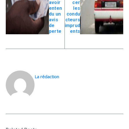
avoir
cer
enten
les
du un
condu
avis
cteurs
de
imprud
perte
ents
La rédaction