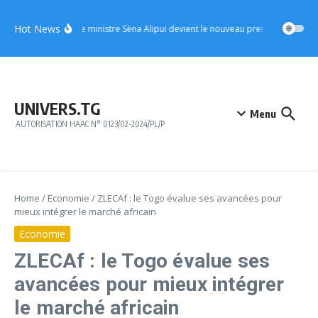
Aller au contenu
Hot News
UFC : le ministre Sèna Alipui devient le nouveau premier vice-prési
UNIVERS.TG
Menu
AUTORISATION HAAC N° 0123/02-2024/PL/P
Home
/
Economie
/
ZLECAf : le Togo évalue ses avancées pour
mieux intégrer le marché africain
Economie
ZLECAf : le Togo évalue ses
avancées pour mieux intégrer
le marché africain